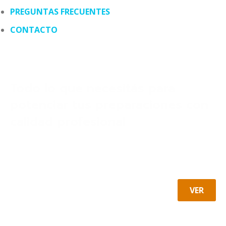
PREGUNTAS FRECUENTES
CONTACTO
Todo lo que necesitás para
potenciar tus preparaciones con
calidad profesional
Condimentos, especias e integrales diseñados
para el chacinado. Tripas naturales y sintéticas,
accesorios profesionales en un solo lugar.
VER